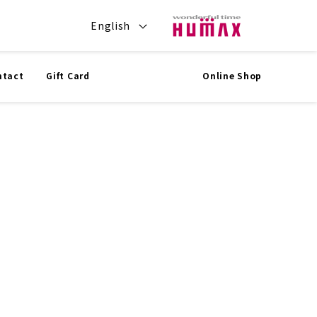
English
ntact
Gift Card
Online Shop