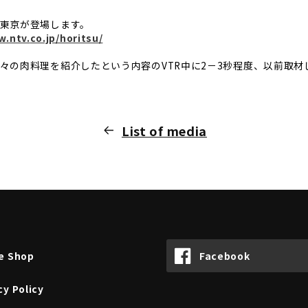
東京が登場します。
w.ntv.
co.jp/horitsu/
々の肉料理を紹介したという内容のVTR中に2－
3秒程度、以前取材
List of media
e Shop
Facebook
cy Policy